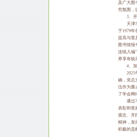
及广大图
究氛围，
3、
天津
于197
提高与普
图书情报
连续入编
界享有较
4、
20
确，党总
伍作为重
了学会网
通过
表彰和奖
观念、开
精神，发
积极的贡