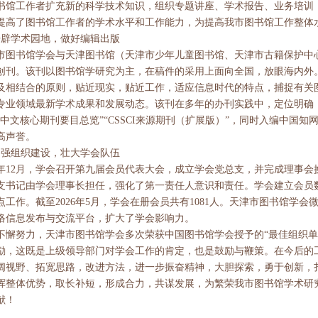
书馆工作者扩充新的科学技术知识，组织专题讲座、学术报告、业务培训
提高了图书馆工作者的学术水平和工作能力，为提高我市图书馆工作整体
开辟学术园地，做好编辑出版
市图书馆学会与天津图书馆（天津市少年儿童图书馆、天津市古籍保护中
9年创刊。该刊以图书馆学研究为主，在稿件的采用上面向全国，放眼海内
及相结合的原则，贴近现实，贴近工作，适应信息时代的特点，捕捉有关
专业领域最新学术成果和发展动态。该刊在多年的办刊实践中，定位明确
“中文核心期刊要目总览”“CSSCI来源期刊（扩展版）”，同时入编中国知
高声誉。
加强组织建设，壮大学会队伍
25年12月，学会召开第九届会员代表大会，成立学会党总支，并完成理事
支书记由学会理事长担任，强化了第一责任人意识和责任。学会建立会员
点工作。截至2026年5月，学会在册会员共有1081人。天津市图书馆学会
络信息发布与交流平台，扩大了学会影响力。
不懈努力，天津市图书馆学会多次荣获中国图书馆学会授予的“最佳组织单位
励，这既是上级领导部门对学会工作的肯定，也是鼓励与鞭策。在今后的
阔视野、拓宽思路，改进方法，进一步振奋精神，大胆探索，勇于创新，
挥整体优势，取长补短，形成合力，共谋发展，为繁荣我市图书馆学术研
献！