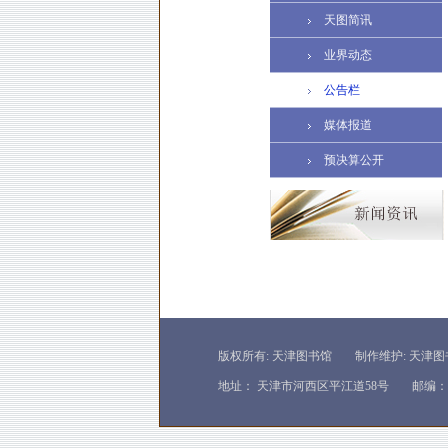
天图简讯
业界动态
公告栏
媒体报道
预决算公开
版权所有: 天津图书馆
制作维护: 天津
地址： 天津市河西区平江道58号
邮编： 3