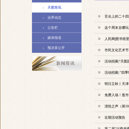
天图简讯
舌尖上的二十四
业界动态
公告栏
这个周末去哪玩
媒体报道
人民网|图书馆里
预决算公开
市民文化艺术节
活动招募|“天图
活动招募| “四
明日立秋丨天津
免费入场！逛市
清悦之声（第1
近期活动预告
第二届“运载书