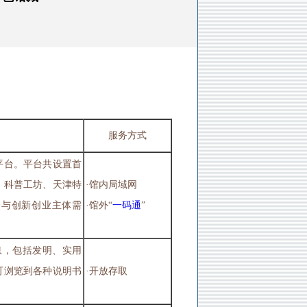
服务方式
平台。平台共设置首
、科普工坊、天津特
·馆内局域网
众与创新创业主体需
·馆外“
一码通
”
。
信息，包括发明、实用
可浏览到各种说明书
·开放存取