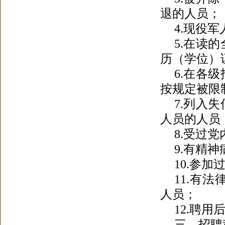
退的人员
；
4.现役军
5.在读
历（学位）
6.在各
按规定被限
7.列入
人员的人员
8.受过
9.有精
10.参
11.有
人员
；
12.聘
三、招聘